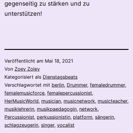
gegenseitig zu stärken und zu
unterstützen!
Veröffentlicht am
Mai 18, 2021
Von
Zoey Zoley
Kategorisiert als
Dienstagsbeats
Verschlagwortet mit
berlin
,
Drummer
,
femaledrummer
,
femalemusicforce
,
femalepercussionist
,
HerMusicWorld
,
musician
,
musicnetwork
,
musicteacher
,
musiklehrerin
,
musikpaedagogin
,
network
,
Percussionist
,
perkussionistin
,
platform
,
sängerin
,
schlagzeugerin
,
singer
,
vocalist